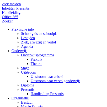
Ziek melden
Inloggen Presentis
Handleiding
Office 365
Zoeken
Praktische info
Schoolgids en schoolplan
Lestijden
Ziek, afwezig en verlof
Agenda
Onderwijs
Onderwijsprogramma
Praktijk
Theorie
Stage
Uitstroom
Uitstroom naar arbeid
Uitstroom naar vervolgonderwijs
Diploma
Presentis
Handleiding Presentis
Organisatie
Bestuur
Missie & visie