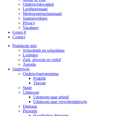
Onderwijskwaliteit
Leerlingenraad
Medezeggenschapsraad
Samenwerking
Privacy
Vacatures
Groep 8
Contact
Praktische info
Schoolgids en schoolplan
Lestijden
Ziek, afwezig en verlof
Agenda
Onderwijs
Onderwijsprogramma
Praktijk
Theorie
Stage
Uitstroom
Uitstroom naar arbeid
Uitstroom naar vervolgonderwijs
Diploma
Presentis
Handleiding Presentis