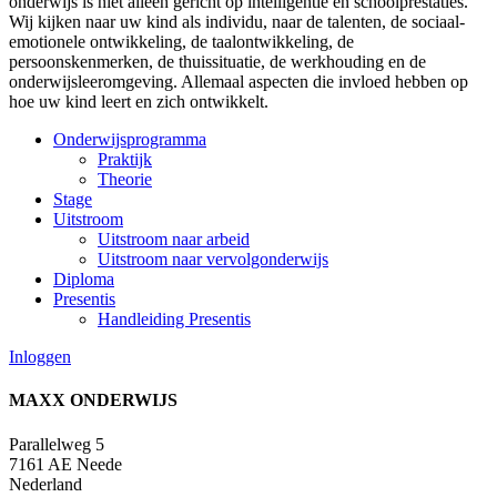
onderwijs is niet alleen gericht op intelligentie en schoolprestaties.
Wij kijken naar uw kind als individu, naar de talenten, de sociaal-
emotionele ontwikkeling, de taalontwikkeling, de
persoonskenmerken, de thuissituatie, de werkhouding en de
onderwijsleeromgeving. Allemaal aspecten die invloed hebben op
hoe uw kind leert en zich ontwikkelt.
Onderwijsprogramma
Praktijk
Theorie
Stage
Uitstroom
Uitstroom naar arbeid
Uitstroom naar vervolgonderwijs
Diploma
Presentis
Handleiding Presentis
Inloggen
MAX
X
ONDERWIJS
Parallelweg 5
7161 AE Neede
Nederland