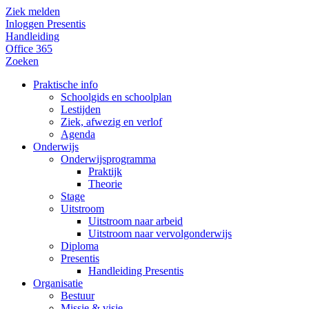
Ziek melden
Inloggen Presentis
Handleiding
Office 365
Zoeken
Praktische info
Schoolgids en schoolplan
Lestijden
Ziek, afwezig en verlof
Agenda
Onderwijs
Onderwijsprogramma
Praktijk
Theorie
Stage
Uitstroom
Uitstroom naar arbeid
Uitstroom naar vervolgonderwijs
Diploma
Presentis
Handleiding Presentis
Organisatie
Bestuur
Missie & visie