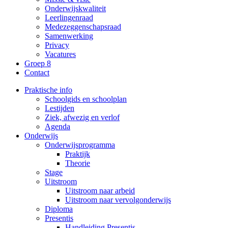
Onderwijskwaliteit
Leerlingenraad
Medezeggenschapsraad
Samenwerking
Privacy
Vacatures
Groep 8
Contact
Praktische info
Schoolgids en schoolplan
Lestijden
Ziek, afwezig en verlof
Agenda
Onderwijs
Onderwijsprogramma
Praktijk
Theorie
Stage
Uitstroom
Uitstroom naar arbeid
Uitstroom naar vervolgonderwijs
Diploma
Presentis
Handleiding Presentis